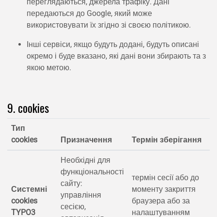
переглядаються, джерела трафіку. Дані
передаються до Google, який може
використовувати їх згідно зі своєю політикою.
Інші сервіси, якщо будуть додані, будуть описані
окремо і буде вказано, які дані вони збирають та з
якою метою.
9. cookies
Тип
cookies
Призначення
Термін зберігання
Необхідні для
функціональності
термін сесії або до
сайту:
Системні
моменту закриття
управління
cookies
браузера або за
сесією,
TYPO3
налаштуванням