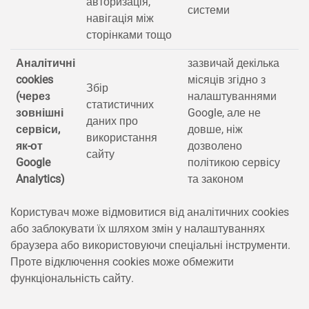
авторизація,
системи
навігація між
сторінками тощо
Аналітичні
зазвичай декілька
cookies
місяців згідно з
Збір
(через
налаштуваннями
статистичних
зовнішні
Google, але не
даних про
сервіси,
довше, ніж
використання
як-от
дозволено
сайту
Google
політикою сервісу
Analytics)
та законом
Користувач може відмовитися від аналітичних cookies
або заблокувати їх шляхом змін у налаштуваннях
браузера або використовуючи спеціальні інструменти.
Проте відключення cookies може обмежити
функціональність сайту.